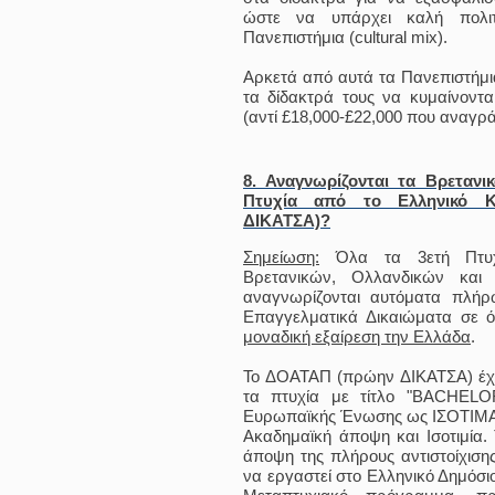
ώστε να υπάρχει καλή πολιτ
Πανεπιστήμια (cultural mix).
Αρκετά από αυτά τα Πανεπιστήμια
τα δίδακτρά τους να κυμαίνοντα
(αντί £18,000-£22,000 που αναγρά
8. Αναγνωρίζονται τα Βρετανι
Πτυχία από το Ελληνικό 
ΔΙΚΑΤΣΑ)?
Σημείωση:
Όλα τα 3ετή Πτυχί
Βρετανικών, Ολλανδικών και
αναγνωρίζονται αυτόματα πλή
Επαγγελματικά Δικαιώματα σε ό
μοναδική εξαίρεση την Ελλάδα
.
Το ΔΟΑΤΑΠ (πρώην ΔΙΚΑΤΣΑ) έχει
τα πτυχία με τίτλο "BACHELO
Ευρωπαϊκής Ένωσης ως ΙΣΟΤΙΜΑ μ
Ακαδημαϊκή άποψη και Ισοτιμία
άποψη της πλήρους αντιστοίχισης
να εργαστεί στο Ελληνικό Δημόσιο