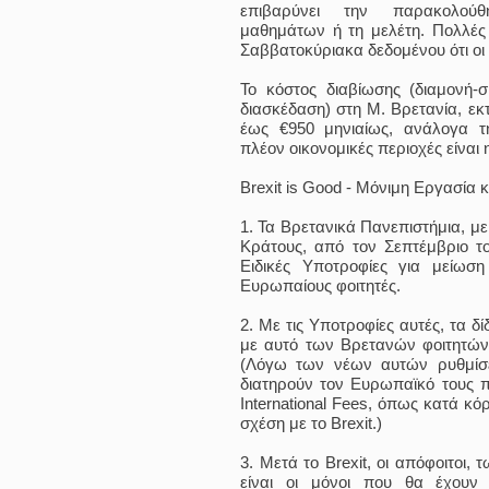
επιβαρύνει την παρακολού
μαθημάτων ή τη μελέτη. Πολλές 
Σαββατοκύριακα δεδομένου ότι οι 
Το κόστος διαβίωσης (διαμονή-σί
διασκέδαση) στη Μ. Βρετανία, εκτ
έως €950 μηνιαίως, ανάλογα τη
πλέον οικονομικές περιοχές είναι 
Brexit is Good - Μόνιμη Εργασία 
1. Τα Βρετανικά Πανεπιστήμια, με
Κράτους, από τον Σεπτέμβριο τ
Ειδικές Υποτροφίες για μείωσ
Ευρωπαίους φοιτητές.
2. Με τις Υποτροφίες αυτές, τα δ
με αυτό των Βρετανών φοιτητών (
(Λόγω των νέων αυτών ρυθμίσ
διατηρούν τον Ευρωπαϊκό τους 
International Fees, όπως κατά κ
σχέση με το Brexit.)
3. Μετά το Brexit, oι απόφοιτοι,
είναι οι μόνοι που θα έχουν