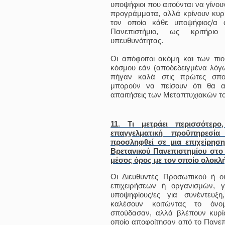
υποψήφιοι που αιτούνται να γίνου
προγράμματα, αλλά κρίνουν κυρ
τον οποίο κάθε υποψήφιος/α 
Πανεπιστήμιο, ως κριτήριο
υπευθυνότητας.
Οι απόφοιτοι ακόμη και των πι
κόσμου εάν (αποδεδειγμένα λόγ
πήγαν καλά στις πρώτες σπου
μπορούν να πείσουν ότι θα α
απαιτήσεις των Μεταπτυχιακών το
11. Τι μετράει περισσότερο
επαγγελματική προϋπηρεσία
προσληφθεί σε μια επιχείρησ
Βρετανικού Πανεπιστημίου στο
μέσος όρος με τον οποίο ολοκλ
Οι Διευθυντές Προσωπικού ή 
επιχειρήσεων ή οργανισμών, 
υποψηφίους/ες για συνέντευξ
καλέσουν κοιτώντας το όνο
σπούδασαν, αλλά βλέπουν κυρί
οποίο αποφοίτησαν από το Πανεπι