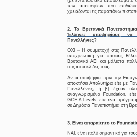
(με εντυπωσιακά αποτελέσματα σε
των υποψηφίων που επιδιώκο
χρειάζονται τις παραπάνω πιστοπο
2. Τα Βρετανικά Πανεπιστήμ
Έλληνες υποψηφίους να 
Πανελλήνιες?
ΟΧΙ – Η συμμετοχή στις Πανελλή
υποχρεωτική για όποιους θέλ
Βρετανικά ΑΕΙ και μάλιστα πολ
στις ιστοσελίδες τους.
Αν οι υποψήφιοι πριν την Εισαγω
αποκτήσει Απολυτήριο είτε με Παν
Πανελλήνιες, ή β) έχουν ολο
αναγνωρισμένο Foundation, είτε
GCE A-Levels, είτε ένα πρόγραμμ
σε Δημόσια Πανεπιστήμια στη Βρε
3. Είναι απαραίτητο το Foundatio
ΝΑΙ, είναι πολύ σημαντικό για το