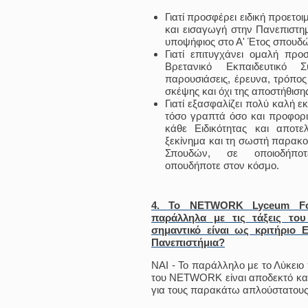
Γιατί προσφέρει ειδική προετο
και εισαγωγή στην Πανεπιστημ
υποψήφιος στο Α' Έτος σπουδ
Γιατί επιτυγχάνει ομαλή προ
Βρετανικό Εκπαιδευτικό Σύ
παρουσιάσεις, έρευνα, τρόπος
σκέψης και όχι της αποστήθισης
Γιατί εξασφαλίζει πολύ καλή 
τόσο γραπτά όσο και προφορι
κάθε Ειδικότητας και αποτε
ξεκίνημα και τη σωστή παρακ
Σπουδών, σε οποιοδήπο
οπουδήποτε στον κόσμο.
4. Το NETWORK Lyceum Fou
παράλληλα με τις τάξεις το
σημαντικό είναι ως κριτήριο
Πανεπιστήμια?
ΝΑΙ - Το παράλληλο με το Λύκει
του NETWORK είναι αποδεκτό και
για τους παρακάτω απλούστατους