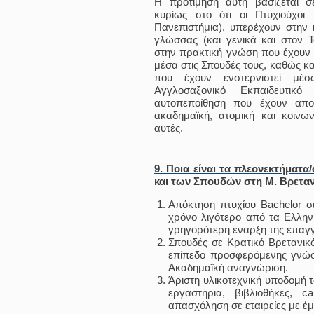
Η προτίμηση αυτή βασίζεται 
κυρίως στο ότι οι Πτυχιούχο
Πανεπιστήμια), υπερέχουν στην 
γλώσσας (και γενικά και στον Τ
στην πρακτική γνώση που έχουν α
μέσα στις Σπουδές τους, καθώς κ
που έχουν ενστερνιστεί μέ
Αγγλοσαξονικό Εκπαιδευτικ
αυτοπεποίθηση που έχουν απο
ακαδημαϊκή, ατομική και κοινων
αυτές.
9. Ποια είναι τα πλεονεκτήματα
και των Σπουδών στη Μ. Βρετα
Απόκτηση πτυχίου Bachelor σ
χρόνο λιγότερο από τα Ελλην
γρηγορότερη έναρξη της επαγγ
Σπουδές σε Κρατικό Βρετανικ
επίπεδο προσφερόμενης γνώση
Ακαδημαϊκή αναγνώριση.
Άριστη υλικοτεχνική υποδομή
εργαστήρια, βιβλιοθήκες, c
απασχόληση σε εταιρείες με έ