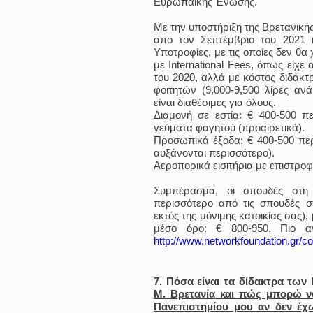
Ευρωπαϊκής Ένωσης.
Με την υποστήριξη της Βρετανική
από τον Σεπτέμβριο του 2021 κ
Υποτροφίες, με τις οποίες δεν θα
με International Fees, όπως είχε 
του 2020, αλλά με κόστος διδάκτ
φοιτητών (9,000-9,500 λίρες α
είναι διαθέσιμες για όλους.
Διαμονή σε εστία: € 400-500 π
γεύματα φαγητού (προαιρετικά).
Προσωπικά έξοδα: € 400-500 περ
αυξάνονται περισσότερο).
Αεροπορικά εισιτήρια με επιστροφ
Συμπέρασμα, οι σπουδές στη 
περισσότερο από τις σπουδές σ
εκτός της μόνιμης κατοικίας σας),
μέσο όρο: € 800-950. Πιο αν
http://www.networkfoundation.gr/co
7. Πόσα είναι τα δίδακτρα των
Μ. Βρετανία και πώς μπορώ 
Πανεπιστημίου μου αν δεν έχ