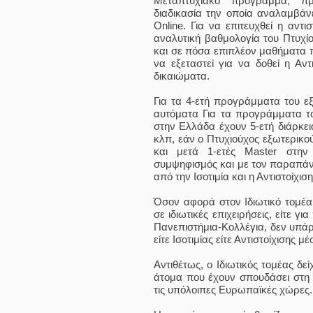
Μεταπτυχιακό πρόγραμμα, π
διαδικασία την οποία αναλαμβάνε
Online. Για να επιτευχθεί η αντι
αναλυτική βαθμολογία του Πτυχίο
και σε πόσα επιπλέον μαθήματα π
να εξεταστεί για να δοθεί η Αντ
δικαιώματα.
Για τα 4-ετή προγράμματα του εξω
αυτόματα Για τα προγράμματα το
στην Ελλάδα έχουν 5-ετή διάρκει
κλπ, εάν ο Πτυχιούχος εξωτερικού
και μετά 1-ετές Master στην ί
συμψηφισμός και με τον παραπάν
από την Ισοτιμία και η Αντιστοίχιση
Όσον αφορά στον Ιδιωτικό τομέα 
σε ιδιωτικές επιχειρήσεις, είτε γ
Πανεπιστήμια-Κολλέγια, δεν υπά
είτε Ισοτιμίας είτε Αντιστοίχισης
Αντιθέτως, ο Ιδιωτικός τομέας δε
άτομα που έχουν σπουδάσει στη 
τις υπόλοιπες Ευρωπαϊκές χώρες.