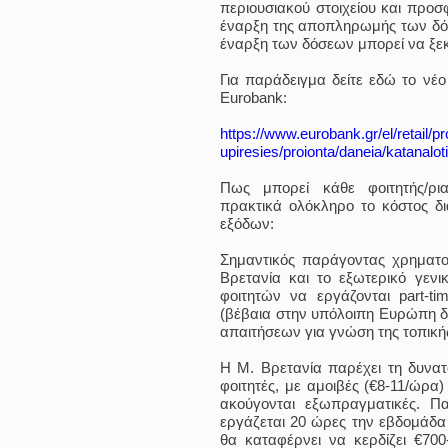
περιουσιακού στοιχείου και προσ
έναρξη της αποπληρωμής των δό
έναρξη των δόσεων μπορεί να ξεκι
Για παράδειγμα δείτε εδώ το νέο
Eurobank:
https://www.eurobank.gr/el/retail/pr
upiresies/proionta/daneia/katanaloti
Πως μπορεί κάθε φοιτητής/ρι
πρακτικά ολόκληρο το κόστος δι
εξόδων:
Σημαντικός παράγοντας χρηματ
Βρετανία και το εξωτερικό γενι
φοιτητών να εργάζονται part-t
(βέβαια στην υπόλοιπη Ευρώπη δε
απαιτήσεων για γνώση της τοπική
Η Μ. Βρετανία παρέχει τη δυνατό
φοιτητές, με αμοιβές (€8-11/ώρα
ακούγονται εξωπραγματικές. Πα
εργάζεται 20 ώρες την εβδομάδα
θα καταφέρνει να κερδίζει €70