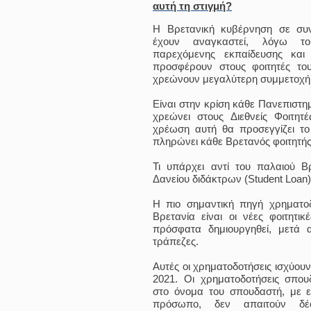
αυτή τη στιγμή?
Η Βρετανική κυβέρνηση σε συ
έχουν αναγκαστεί, λόγω τ
παρεχόμενης εκπαίδευσης κ
προσφέρουν στους φοιτητές το
χρεώνουν μεγαλύτερη συμμετοχή δ
Είναι στην κρίση κάθε Πανεπιστη
χρεώνει στους Διεθνείς Φοιτητ
χρέωση αυτή θα προσεγγίζει το
πληρώνει κάθε Βρετανός φοιτητής
Τι υπάρχει αντί του παλαιού Βρ
Δανείου διδάκτρων (Student Loan)
Η πιο σημαντική πηγή χρηματ
Βρετανία είναι οι νέες φοιτητι
πρόσφατα δημιουργηθεί, μετά α
τράπεζες.
Αυτές οι χρηματοδοτήσεις ισχύουν
2021. Οι χρηματοδοτήσεις σπου
στο όνομα του σπουδαστή, με ε
πρόσωπο, δεν απαιτούν δέ