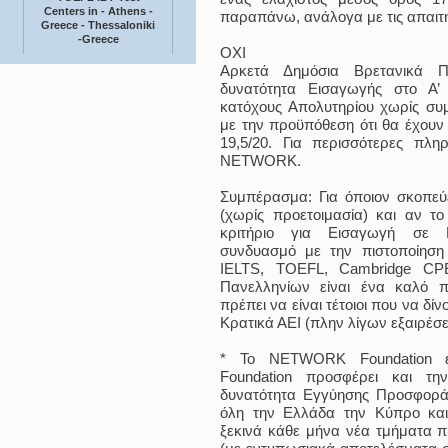
Centers in - Athens -
παραπάνω, ανάλογα με τις απαιτή
Greece - Thessaloniki
-Greece
ΟΧΙ
Αρκετά Δημόσια Βρετανικά Π
δυνατότητα Εισαγωγής στο Α
κατόχους Απολυτηρίου χωρίς συμ
με την προϋπόθεση ότι θα έχουν
19,5/20. Για περισσότερες πλη
NETWORK.
Συμπέρασμα: Για όποιον σκοπεύει
(χωρίς προετοιμασία) και αν το
κριτήριο για Εισαγωγή σε Β
συνδυασμό με την πιστοποίησ
IELTS, TOEFL, Cambridge CPE
Πανελληνίων είναι ένα καλό 
πρέπει να είναι τέτοιοι που να δ
Κρατικά ΑΕΙ (πλην λίγων εξαιρέσ
* Το NETWORK Foundation 
Foundation προσφέρει και τη
δυνατότητα Εγγύησης Προσφορά
όλη την Ελλάδα την Κύπρο κα
ξεκινά κάθε μήνα νέα τμήματα π