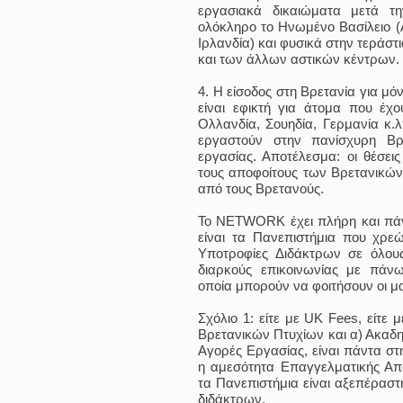
εργασιακά δικαιώματα μετά τ
ολόκληρο το Ηνωμένο Βασίλειο (Α
Ιρλανδία) και φυσικά στην τεράστ
και των άλλων αστικών κέντρων.
4. Η είσοδος στη Βρετανία για μό
είναι εφικτή για άτομα που έχ
Ολλανδία, Σουηδία, Γερμανία κ.λ
εργαστούν στην πανίσχυρη Βρ
εργασίας. Αποτέλεσμα: οι θέσει
τους αποφοίτους των Βρετανικών
από τους Βρετανούς.
Το NETWORK έχει πλήρη και πάντ
είναι τα Πανεπιστήμια που χρ
Υποτροφίες Διδάκτρων σε όλου
διαρκούς επικοινωνίας με πάν
οποία μπορούν να φοιτήσουν οι μα
Σχόλιο 1: είτε με UK Fees, είτε μ
Βρετανικών Πτυχίων και α) Ακαδημ
Αγορές Εργασίας, είναι πάντα στ
η αμεσότητα Επαγγελματικής Α
τα Πανεπιστήμια είναι αξεπέραστ
διδάκτρων.