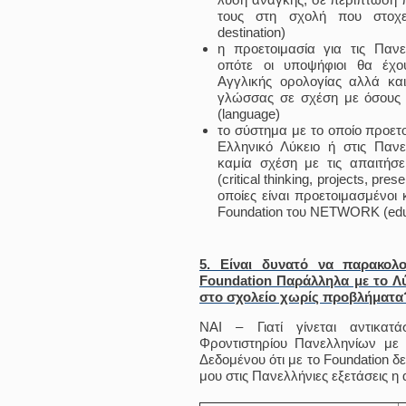
τους στη σχολή που στοχε
destination)
η προετοιμασία για τις Πανε
οπότε οι υποψήφιοι θα έχο
Αγγλικής ορολογίας αλλά και
γλώσσας σε σχέση με όσους π
(language)
το σύστημα με το οποίο προετο
Ελληνικό Λύκειο ή στις Πανε
καμία σχέση με τις απαιτήσε
(critical thinking, projects, pre
οποίες είναι προετοιμασμένοι 
Foundation του NETWORK (edu
5. Είναι δυνατό να παρακ
Foundation Παράλληλα με το Λύ
στο σχολείο χωρίς προβλήματα
ΝΑΙ – Γιατί γίνεται αντικα
Φροντιστηρίου Πανελληνίων με 
Δεδομένου ότι με το Foundation δ
μου στις Πανελλήνιες εξετάσεις η 