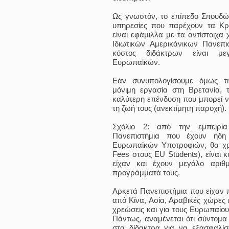
Ως γνωστόν, το επίπεδο Σπουδών
υπηρεσίες που παρέχουν τα Κρα
είναι εφάμιλλα με τα αντίστοιχα
Ιδιωτικών Αμερικάνικων Πανεπι
κόστος διδάκτρων είναι μ
Ευρωπαϊκών.
Εάν συνυπολογίσουμε όμως τ
μόνιμη εργασία στη Βρετανία, τ
καλύτερη επένδυση που μπορεί να
τη ζωή τους (ανεκτίμητη παροχή).
Σχόλιο 2: από την εμπειρί
Πανεπιστήμια που έχουν ήδη
Ευρωπαϊκών Υποτροφιών, θα χ
Fees στους EU Students), είναι 
είχαν και έχουν μεγάλο αρι
προγράμματά τους.
Αρκετά Πανεπιστήμια που είχαν 
από Κίνα, Ασία, Αραβικές χώρες 
χρεώσεις και για τους Ευρωπαίους
Πάντως, αναμένεται ότι σύντομα 
στα δίδακτρα για να εξασφαλίσ