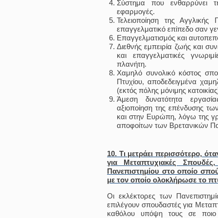
Σύστημα που ενθαρρύνει τ
εφαρμογές.
Τελειοποίηση της Αγγλικής 
επαγγελματικό επίπεδο σαν γεν
Επαγγελματισμός και αυτοπεποί
Διεθνής εμπειρία ζωής και συ
και επαγγελματικές γνωρι
πλανήτη.
Χαμηλό συνολικό κόστος σπο
Πτυχίου, αποδεδειγμένα χαμ
(εκτός πόλης μόνιμης κατοικίας
Άμεση δυνατότητα εργασί
αξιοποίηση της επένδυσης τ
και στην Ευρώπη, λόγω της 
αποφοίτων των Βρετανικών Πα
10. Τι μετράει περισσότερο, ότα
για Μεταπτυχιακές Σπουδές
Πανεπιστημίου στο οποίο σπο
με τον οποίο ολοκλήρωσε το πτ
Οι εκλέκτορες των Πανεπιστημί
επιλέγουν σπουδαστές για Μεταπ
καθόλου υπόψη τους σε ποιο