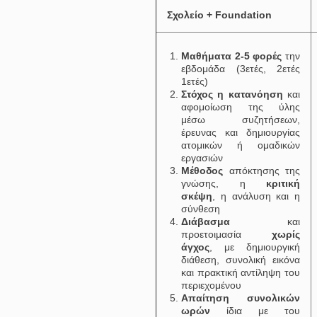
Σχολείο + Foundation
Μαθήματα 2-5 φορές
την
εβδομάδα (3ετές, 2ετές
1ετές)
Στόχος η κατανόηση
και
αφομοίωση της ύλης
μέσω συζητήσεων,
έρευνας και δημιουργίας
ατομικών ή ομαδικών
εργασιών
Μέθοδος
απόκτησης της
γνώσης, η
κριτική
σκέψη
, η ανάλυση και η
σύνθεση
Διάβασμα
και
προετοιμασία
χωρίς
άγχος
, με δημιουργική
διάθεση, συνολική εικόνα
και πρακτική αντίληψη του
περιεχομένου
Απαίτηση συνολικών
ωρών
ίδια με του