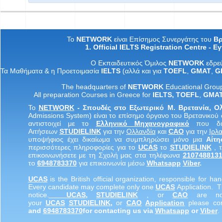
Το
NETWORK
είναι Επίσημος Συνεργάτης του
Βρ
1. Official IELTS Registration Centre -
Εγ
Ο
Εκπαιδευτικός
Όμιλος
NETWORK
εδρε
Τα
M
αθήματα
&
η
Προετοιμασία
IELTS
(
αλλά
και
για
TOEFL
,
GMAT
,
G
The headquarters of
NETWORK
Educational Grou
All preparation Courses in Greece for
IELTS
,
TOEF
L
,
GMA
Το
NETWORK
- Σπουδές στο Εξωτερικό Μ. Βρετανία, 
Admissions System) είναι το επίσημο όργανο του Βρετανικού 
αντιστοιχεί με το
Ελληνικό
Μηχανογραφικό
που δια
Αιτήσεων
STUDIELINK
για την
Ολλανδία
και
CAO
για την
Ιρλα
υποψήφιος έχει δικαίωμα να συμπληρώσει μόνο μια
Αίτ
περισσότερες πληροφορίες για το
UCAS
το
STUDIELINK
, 
επικοινωνήσετε με τη Σχολή μας στα τηλέφωνα
210748813
το
6948783370
για επικοινωνία μέσω
Whatsapp
Viber
.
UCA
S
is the British official organization, responsible for hand
Every candidate may complete only one
UCA
S
Application. 
notice.
UCA
S
,
STUDIELINK
, or
CAO
are not
your
UCA
S
STUDIELINK
,
or
CAO
Applicatio
n
please con
and
6948783370
for contacting us via
Whatsapp
or
Viber
.