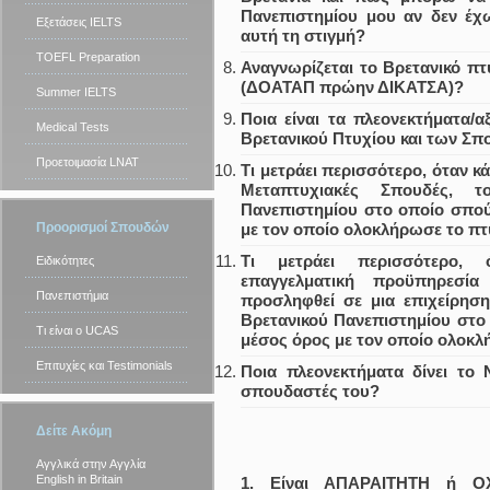
Πανεπιστημίου μου αν δεν έχ
Εξετάσεις IELTS
αυτή τη στιγμή?
TOEFL Preparation
Αναγνωρίζεται το Βρετανικό πτ
(ΔΟΑΤΑΠ πρώην ΔΙΚΑΤΣΑ)?
Summer IELTS
Ποια είναι τα πλεονεκτήματα/αξ
Medical Tests
Βρετανικού Πτυχίου και των Σπ
Προετοιμασία LNAT
Τι μετράει περισσότερο, όταν κά
Μεταπτυχιακές Σπουδές, 
Πανεπιστημίου στο οποίο σπο
Προορισμοί Σπουδών
με τον οποίο ολοκλήρωσε το πτ
Τι μετράει περισσότερο, 
Ειδικότητες
επαγγελματική προϋπηρεσία
Πανεπιστήμια
προσληφθεί σε μια επιχείρησ
Βρετανικού Πανεπιστημίου στο
Τι είναι ο UCAS
μέσος όρος με τον οποίο ολοκλ
Επιτυχίες και Testimonials
Ποια πλεονεκτήματα δίνει τ
σπουδαστές του?
Δείτε Ακόμη
Αγγλικά στην Αγγλία
English in Britain
1. Είναι ΑΠΑΡΑΙΤΗΤΗ ή Ο