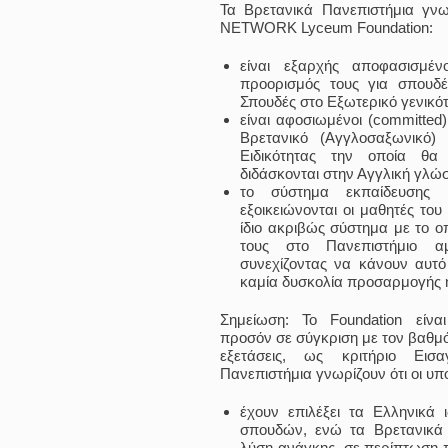
Τα Βρετανικά Πανεπιστήμια γνω
NETWORK Lyceum Foundation:
είναι εξαρχής αποφασισμένο
προορισμός τους για σπουδέ
Σπουδές στο Εξωτερικό γενικό
είναι αφοσιωμένοι (committed
Βρετανικό (Αγγλοσαξωνικό)
Ειδικότητας την οποία θα
διδάσκονται στην Αγγλική γλώ
το σύστημα εκπαίδευσης 
εξοικειώνονται οι μαθητές το
ίδιο ακριβώς σύστημα με το ο
τους στο Πανεπιστήμιο α
συνεχίζοντας να κάνουν αυτό
καμία δυσκολία προσαρμογής ή
Σημείωση: Το Foundation είν
προσόν σε σύγκριση με τον βαθμό
εξετάσεις, ως κριτήριο Εισ
Πανεπιστήμια γνωρίζουν ότι οι υ
έχουν επιλέξει τα Ελληνικά
σπουδών, ενώ τα Βρετανικά 
λύση ανάγκης, σε περίπτωση 