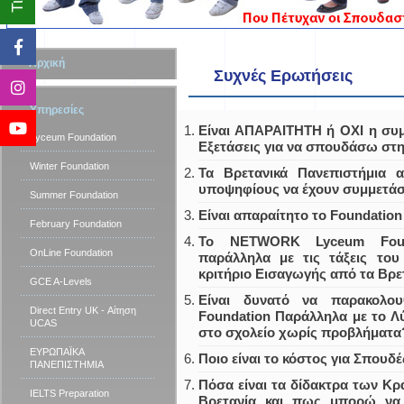
Αρχική
Συχνές Ερωτήσεις
Υπηρεσίες
Είναι ΑΠΑΡΑΙΤΗΤΗ ή ΟΧΙ η συμ
Lyceum Foundation
Εξετάσεις για να σπουδάσω στ
Winter Foundation
Τα Βρετανικά Πανεπιστήμια 
υποψηφίους να έχουν συμμετάσχ
Summer Foundation
Είναι απαραίτητο το Foundation 
February Foundation
Το NETWORK Lyceum Found
OnLine Foundation
παράλληλα με τις τάξεις του
κριτήριο Εισαγωγής από τα Βρε
GCE A-Levels
Είναι δυνατό να παρακολ
Direct Entry UK - Αίτηση
Foundation Παράλληλα με το Λύ
UCAS
στο σχολείο χωρίς προβλήματα
ΕΥΡΩΠΑΪΚΑ
Ποιο είναι το κόστος για Σπουδ
ΠΑΝΕΠΙΣΤΗΜΙΑ
Πόσα είναι τα δίδακτρα των Κρ
IELTS Preparation
Βρετανία και πως μπορώ να