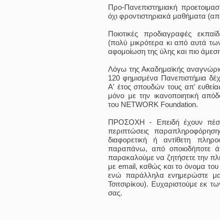
Προ-Πανεπιστημιακή προετοιμασί
όχι φροντιστηριακά μαθήματα (απ
Ποιοτικές προδιαγραφές εκπαί
(πολύ μικρότερα κι από αυτά τω
αφομοίωση της ύλης και πιο άμεσ
Λόγω της Ακαδημαϊκής αναγνώρι
120 φημισμένα Πανεπιστήμια δέχ
Α' έτος σπουδών τους απ' ευθεία
μόνο με την ικανοποιητική από
του NETWORK Foundation.
ΠΡΟΣΟΧΗ - Επειδή έχουν πέσε
περιπτώσεις παραπληροφόρηση
διαφορετική ή αντίθετη πλη
παραπάνω, από οποιοδήποτε ά
παρακαλούμε να ζητήσετε την πλ
με email, καθώς και το όνομα το
ενώ παράλληλα ενημερώστε μα
Τσιτσιρίκου). Ευχαριστούμε εκ τ
σας.