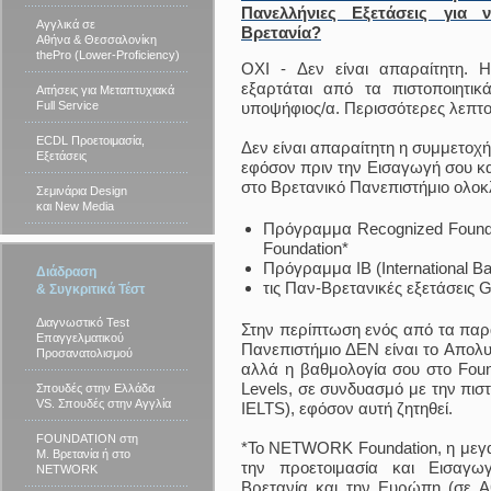
Πανελλήνιες Εξετάσεις γι
Αγγλικά σε
Βρετανία?
Αθήνα & Θεσσαλονίκη
thePro (Lower-Proficiency)
ΟΧΙ - Δεν είναι απαραίτητη. 
εξαρτάται από τα πιστοποιητικ
Αιτήσεις για Μεταπτυχιακά
Full Service
υποψήφιος/α. Περισσότερες λεπτο
ECDL Προετοιμασία,
Δεν είναι απαραίτητη η συμμετοχή
Εξετάσεις
εφόσον πριν την Εισαγωγή σου κ
στο Βρετανικό Πανεπιστήμιο ολοκ
Σεμινάρια Design
και New Media
Πρόγραμμα Recognized Foun
Foundation*
Πρόγραμμα ΙΒ (International Ba
Διάδραση
τις Παν-Βρετανικές εξετάσεις 
& Συγκριτικά Τέστ
Διαγνωστικό Test
Στην περίπτωση ενός από τα παρ
Επαγγελματικού
Πανεπιστήμιο ΔΕΝ είναι το Απολυ
Προσανατολισμού
αλλά η βαθμολογία σου στο Found
Levels, σε συνδυασμό με την πισ
Σπουδές στην Ελλάδα
VS. Σπουδές στην Αγγλία
IELTS), εφόσον αυτή ζητηθεί.
FOUNDATION στη
*Το NETWORK Foundation, η μεγα
Μ. Βρετανία ή στο
την προετοιμασία και Εισαγ
NETWORK
Βρετανία και την Ευρώπη (σε Αθ