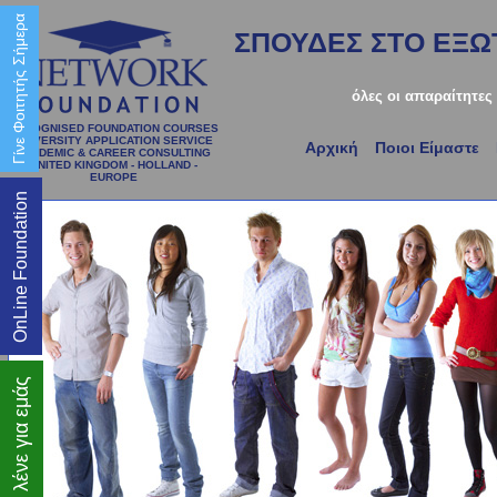
Γίνε Φοιτητής Σήμερα
ΣΠΟΥΔΕΣ ΣΤΟ ΕΞΩΤ
όλες οι απαραίτητες
RECOGNISED FOUNDATION COURSES
UNIVERSITY APPLICATION SERVICE
Αρχική
Ποιοι Είμαστε
ACADEMIC & CAREER CONSULTING
UNITED KINGDOM - HOLLAND -
EUROPE
OnLine Foundation
Τι λένε για εμάς