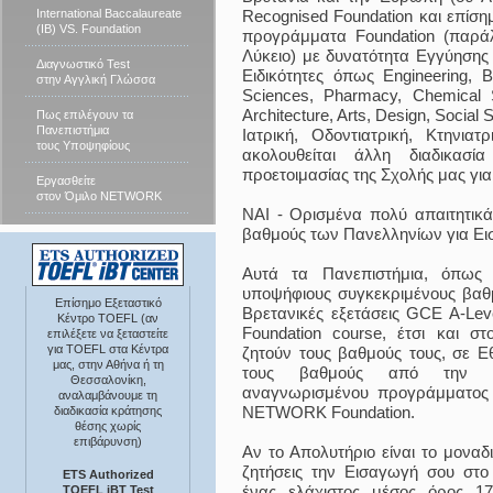
International Baccalaureate
Recognised Foundation και επίσ
(IB) VS. Foundation
προγράμματα Foundation (παράλ
Λύκειο) με δυνατότητα Εγγύησης
Διαγνωστικό Test
Ειδικότητες όπως Engineering, B
στην Αγγλική Γλώσσα
Sciences, Pharmacy, Chemical 
Architecture, Arts, Design, Social
Πως επιλέγουν τα
Πανεπιστήμια
Ιατρική, Οδοντιατρική, Κτηνιατ
τους Υποψηφίους
ακολουθείται άλλη διαδικα
προετοιμασίας της Σχολής μας για 
Εργασθείτε
στον Όμιλο NETWORK
ΝΑΙ - Ορισμένα πολύ απαιτητικά
βαθμούς των Πανελληνίων για Ει
Αυτά τα Πανεπιστήμια, όπως
υποψήφιους συγκεκριμένους βαθμ
Επίσημο Εξεταστικό
Βρετανικές εξετάσεις GCE A-Leve
Κέντρο TOEFL (αν
Foundation course, έτσι και σ
επιλέξετε να ξεταστείτε
για TOEFL στα Κέντρα
ζητούν τους βαθμούς τους, σε Εθν
μας, στην Αθήνα ή τη
τους βαθμούς από την ε
Θεσσαλονίκη,
αναγνωρισμένου προγράμματο
αναλαμβάνουμε τη
NETWORK Foundation.
διαδικασία κράτησης
θέσης χωρίς
επιβάρυνση)
Αν το Απολυτήριο είναι το μοναδ
ζητήσεις την Εισαγωγή σου στο 
ETS Authorized
ένας ελάχιστος μέσος όρος 17,
TOEFL iBT Test