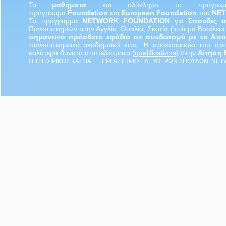
Τα
μαθήματα
και ολόκληρο το πρόγρ
πρόγραμμα
Foundation
και
European Foundation
του
NE
Το πρόγραμμα
NETWORK
FOUNDATION
για
Σπουδές 
Πανεπιστημίων στην Αγγλία, Ουαλία, Σκοτία (ισότιμα Βασίλει
σημαντικό πρόσθετο εφόδιο σε συνδυασμό με το Απολ
πανεπιστημιακό ακαδημαϊκό έτος. Η προετοιμασία του π
καλύτερα δυνατά αποτελέσματα (
qualifications
) στην
Αίτηση
Π ΤΣΙΤΣΙΡΙΚΟΣ ΚΑΙ ΣΙΑ ΕΕ ΕΡΓΑΣΤΗΡΙΟ ΕΛΕΥΘΕΡΩΝ ΣΠΟΥΔΩΝ, NE