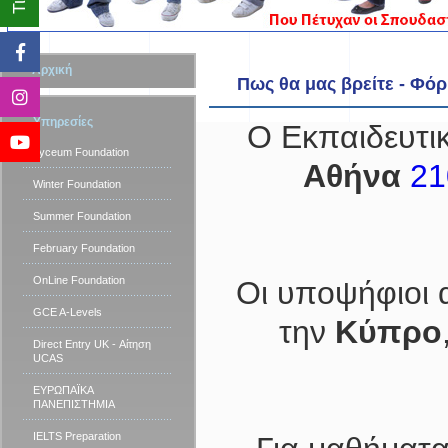
Αρχική
Πως θα μας βρείτε - Φό
Υπηρεσίες
Ο Εκπαιδευτι
Lyceum Foundation
Αθήνα
21
Winter Foundation
Summer Foundation
February Foundation
OnLine Foundation
Οι υποψήφιοι 
GCE A-Levels
την
Κύπρο
Direct Entry UK - Αίτηση
UCAS
ΕΥΡΩΠΑΪΚΑ
ΠΑΝΕΠΙΣΤΗΜΙΑ
IELTS Preparation