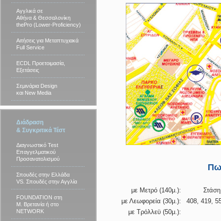
Αγγλικά σε
Αθήνα & Θεσσαλονίκη
thePro (Lower-Proficiency)
Αιτήσεις για Μεταπτυχιακά
Full Service
ECDL Προετοιμασία,
Εξετάσεις
Σεμινάρια Design
και New Media
Διάδραση
& Συγκριτικά Τέστ
Διαγνωστικό Test
Επαγγελματικού
Προσανατολισμού
Πω
Σπουδές στην Ελλάδα
VS. Σπουδές στην Αγγλία
με Μετρό (140μ.):
Στάση
FOUNDATION στη
με Λεωφορεία (30μ.):
408, 419, 5
Μ. Βρετανία ή στο
NETWORK
με Τρόλλεϋ (50μ.):