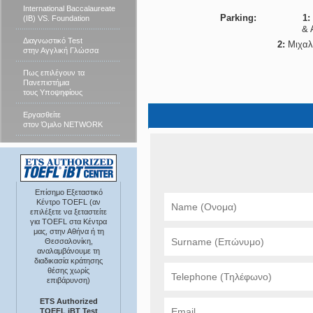
International Baccalaureate
Parking:
1:
(IB) VS. Foundation
& 
Διαγνωστικό Test
2:
Μιχαλ
στην Αγγλική Γλώσσα
Πως επιλέγουν τα
Πανεπιστήμια
τους Υποψηφίους
Εργασθείτε
στον Όμιλο NETWORK
Επίσημο Εξεταστικό
Κέντρο TOEFL (αν
επιλέξετε να ξεταστείτε
για TOEFL στα Κέντρα
μας, στην Αθήνα ή τη
Θεσσαλονίκη,
αναλαμβάνουμε τη
διαδικασία κράτησης
θέσης χωρίς
επιβάρυνση)
ETS Authorized
TOEFL iBT Test