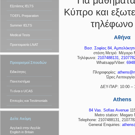
Για μαθήματ
Εξετάσεις IELTS
Κύπρο και εξωτε
TOEFL Preparation
τηλέφωνο
Summer IELTS
Medical Tests
Αθήνα
Προετοιμασία LNAT
Βασ. Σοφίας 84, Αμπελόκηπ
στάση Μετρό: Μέγαρο 
Τηλέφωνα:
2107488131
,
210778
Whatsapp/Viber:
6948
Προορισμοί Σπουδών
Ειδικότητες
Πληροφορίες:
athens@n
Ώρες Λειτουργία
Πανεπιστήμια
ΔΕΥ-ΠΑΡ: 10:00 – 
Τι είναι ο UCAS
Athens
Επιτυχίες και Testimonials
84 Vas. Sofias Avenue
115
Metro station: Megaro 
Δείτε Ακόμη
Telephone: 2107488131, 210778
General Enquiries:
athens
Αγγλικά στην Αγγλία
English in Britain