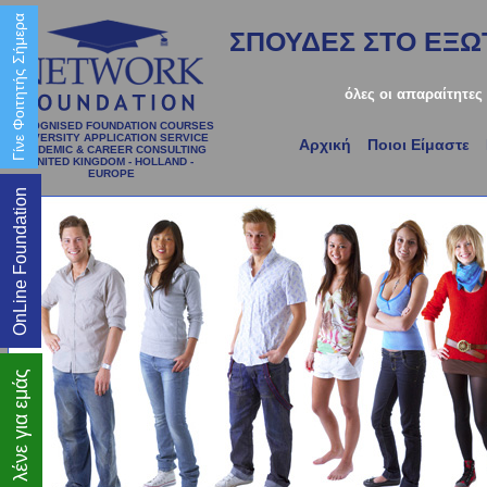
Γίνε Φοιτητής Σήμερα
ΣΠΟΥΔΕΣ ΣΤΟ ΕΞΩΤ
όλες οι απαραίτητες
RECOGNISED FOUNDATION COURSES
UNIVERSITY APPLICATION SERVICE
Αρχική
Ποιοι Είμαστε
ACADEMIC & CAREER CONSULTING
UNITED KINGDOM - HOLLAND -
EUROPE
OnLine Foundation
Τι λένε για εμάς