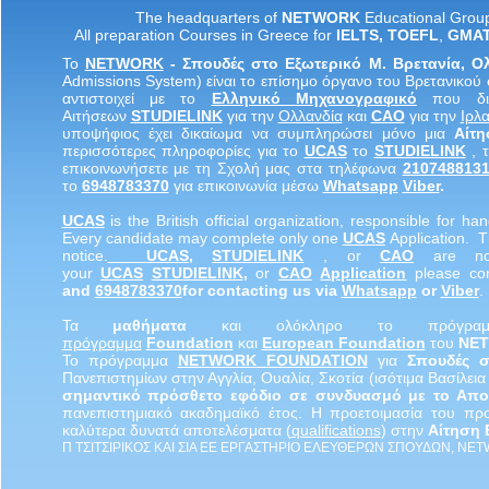
The headquarters of
NETWORK
Educational Grou
All preparation Courses in Greece for
IELTS
,
TOEF
L
,
GMA
Το
NETWORK
- Σπουδές στο Εξωτερικό Μ. Βρετανία, 
Admissions System) είναι το επίσημο όργανο του Βρετανικού 
αντιστοιχεί με το
Ελληνικό
Μηχανογραφικό
που δια
Αιτήσεων
STUDIELINK
για την
Ολλανδία
και
CAO
για την
Ιρλα
υποψήφιος έχει δικαίωμα να συμπληρώσει μόνο μια
Αίτ
περισσότερες πληροφορίες για το
UCAS
το
STUDIELINK
, 
επικοινωνήσετε με τη Σχολή μας στα τηλέφωνα
210748813
το
6948783370
για επικοινωνία μέσω
Whatsapp
Viber
.
UCA
S
is the British official organization, responsible for hand
Every candidate may complete only one
UCA
S
Application. 
notice.
UCA
S
,
STUDIELINK
, or
CAO
are not
your
UCA
S
STUDIELINK
,
or
CAO
Applicatio
n
please con
and
6948783370
for contacting us via
Whatsapp
or
Viber
.
Τα
μαθήματα
και ολόκληρο το πρόγρ
πρόγραμμα
Foundation
και
European Foundation
του
NE
Το πρόγραμμα
NETWORK
FOUNDATION
για
Σπουδές 
Πανεπιστημίων στην Αγγλία, Ουαλία, Σκοτία (ισότιμα Βασίλει
σημαντικό πρόσθετο εφόδιο σε συνδυασμό με το Απολ
πανεπιστημιακό ακαδημαϊκό έτος. Η προετοιμασία του π
καλύτερα δυνατά αποτελέσματα (
qualifications
) στην
Αίτηση
Π ΤΣΙΤΣΙΡΙΚΟΣ ΚΑΙ ΣΙΑ ΕΕ ΕΡΓΑΣΤΗΡΙΟ ΕΛΕΥΘΕΡΩΝ ΣΠΟΥΔΩΝ, NE