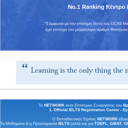
No.1 Ranking Κέντρο
*Σύμφωνα με την επίσημη λίστα του UCAS Me
έχει επιτύχει τον μεγαλύτερο αριθμό Φοιτητών
Το
NETWORK
είναι Επίσημος Συνεργάτης του
Βρ
1. Official IELTS Registration Centre -
Εγ
Ο
Εκπαιδευτικός
Όμιλος
NETWORK
εδρε
Τα
M
αθήματα
&
η
Προετοιμασία
IELTS
(
αλλά
και
για
TOEFL
,
GMAT
,
G