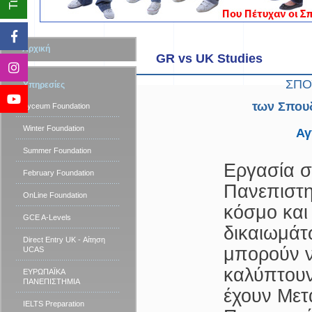
Αρχική
GR vs UK Studies
ΣΠΟ
Υπηρεσίες
των Σπου
Lyceum Foundation
Winter Foundation
Αγ
Summer Foundation
Εργασία σ
February Foundation
Πανεπιστη
OnLine Foundation
κόσμο και
GCE A-Levels
δικαιωμάτ
Direct Entry UK - Αίτηση
μπορούν ν
UCAS
καλύπτουν
ΕΥΡΩΠΑΪΚΑ
ΠΑΝΕΠΙΣΤΗΜΙΑ
έχουν Μετ
IELTS Preparation