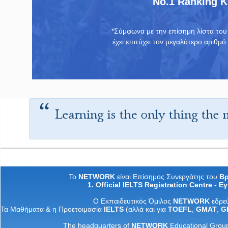
No.1 Ranking 
*Σύμφωνα με την επίσημη λίστα το
έχει επιτύχει τον μεγαλύτερο αριθμ
Το
NETWORK
είναι Επίσημος Συνεργάτης του
Βρ
1. Official IELTS Registration Centre -
Εγ
Ο
Εκπαιδευτικός
Όμιλος
NETWORK
εδρε
Τα
M
αθήματα
&
η
Προετοιμασία
IELTS
(
αλλά
και
για
TOEFL
,
GMAT
,
G
The headquarters of
NETWORK
Educational Grou