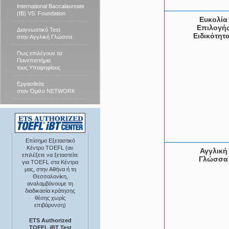
International Baccalaureate
(IB) VS. Foundation
Ευκολία
Επιλογή
Διαγνωστικό Test
Ειδικότητ
στην Αγγλική Γλώσσα
Πως επιλέγουν τα
Πανεπιστήμια
τους Υποψηφίους
Εργασθείτε
στον Όμιλο NETWORK
Επίσημο Εξεταστικό
Κέντρο TOEFL (αν
Αγγλική
επιλέξετε να ξεταστείτε
Γλώσσα
για TOEFL στα Κέντρα
μας, στην Αθήνα ή τη
Θεσσαλονίκη,
αναλαμβάνουμε τη
διαδικασία κράτησης
θέσης χωρίς
επιβάρυνση)
ETS Authorized
TOEFL iBT Test