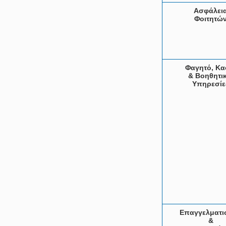
Ασφάλει
Φοιτητώ
Φαγητό, Κα
& Βοηθητικ
Υπηρεσίε
Επαγγελματι
&