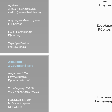
του
Πτυχίου
Αγγλικά σε
Αθήνα & Θεσσαλονίκη
thePro (Lower-Proficiency)
Αιτήσεις για Μεταπτυχιακά
Full Service
Συνολικ
Κόστος
ECDL Προετοιμασία,
Εξετάσεις
Σεμινάρια Design
και New Media
Διάδραση
& Συγκριτικά Τέστ
Διαγνωστικό Test
Επαγγελματικού
Προσανατολισμού
Σπουδές στην Ελλάδα
VS. Σπουδές στην Αγγλία
Ευκολία
FOUNDATION στη
Εισαγωγή
Μ. Βρετανία ή στο
NETWORK