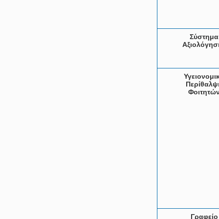
Σύστημα
Αξιολόγησ
Υγειονομι
Περίθαλψ
Φοιτητώ
Γραφείο