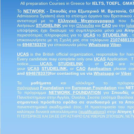
All preparation Courses in Greece for
IELTS
,
TOEF
L
,
GMA
Το
NETWORK
- Σπουδές στο Εξωτερικό Μ. Βρετανία, 
Admissions System) είναι το επίσημο όργανο του Βρετανικού 
αντιστοιχεί με το
Ελληνικό
Μηχανογραφικό
που δια
Αιτήσεων
STUDIELINK
για την
Ολλανδία
και
CAO
για την
Ιρλα
υποψήφιος έχει δικαίωμα να συμπληρώσει μόνο μια
Αίτ
περισσότερες πληροφορίες για το
UCAS
το
STUDIELINK
, 
επικοινωνήσετε με τη Σχολή μας στα τηλέφωνα
210748813
το
6948783370
για επικοινωνία μέσω
Whatsapp
Viber
.
UCA
S
is the British official organization, responsible for hand
Every candidate may complete only one
UCA
S
Application. 
notice.
UCA
S
,
STUDIELINK
, or
CAO
are not
your
UCA
S
STUDIELINK
,
or
CAO
Applicatio
n
please con
and
6948783370
for contacting us via
Whatsapp
or
Viber
.
Τα
μαθήματα
και ολόκληρο το πρόγρ
πρόγραμμα
Foundation
και
European Foundation
του
NE
Το πρόγραμμα
NETWORK
FOUNDATION
για
Σπουδές 
Πανεπιστημίων στην Αγγλία, Ουαλία, Σκοτία (ισότιμα Βασίλει
σημαντικό πρόσθετο εφόδιο σε συνδυασμό με το Απολ
πανεπιστημιακό ακαδημαϊκό έτος. Η προετοιμασία του π
καλύτερα δυνατά αποτελέσματα (
qualifications
) στην
Αίτηση
Π ΤΣΙΤΣΙΡΙΚΟΣ ΚΑΙ ΣΙΑ ΕΕ ΕΡΓΑΣΤΗΡΙΟ ΕΛΕΥΘΕΡΩΝ ΣΠΟΥΔΩΝ, NE