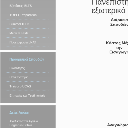
Πανεπιστή
Εξετάσεις IELTS
εξωτερικό 
TOEFL Preparation
Διάρκεια
Σπουδώ
Summer IELTS
Medical Tests
Προετοιμασία LNAT
Κόστος Μέ
την
Εισαγωγ
Προορισμοί Σπουδών
Ειδικότητες
Πανεπιστήμια
Τι είναι ο UCAS
Επιτυχίες και Testimonials
Δείτε Ακόμη
Αγγλικά στην Αγγλία
Αναγνώρι
English in Britain