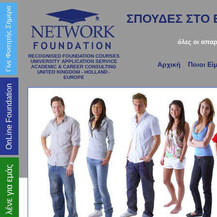
Γίνε Φοιτητής Σήμερα
ΣΠΟΥΔΕΣ ΣΤΟ 
όλες οι απαρ
RECOGNISED FOUNDATION COURSES
UNIVERSITY APPLICATION SERVICE
Αρχική
Ποιοι Εί
ACADEMIC & CAREER CONSULTING
UNITED KINGDOM - HOLLAND -
EUROPE
OnLine Foundation
Τι λένε για εμάς