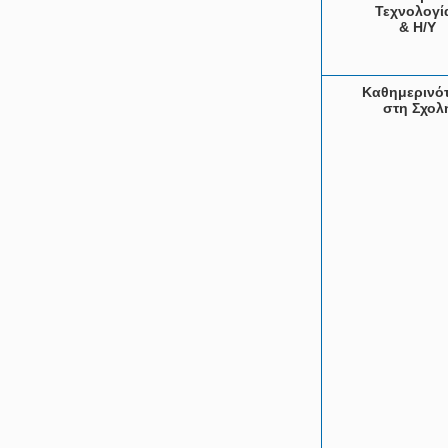
Τεχνολογί
& Η/Υ
Καθημερινό
στη Σχολ