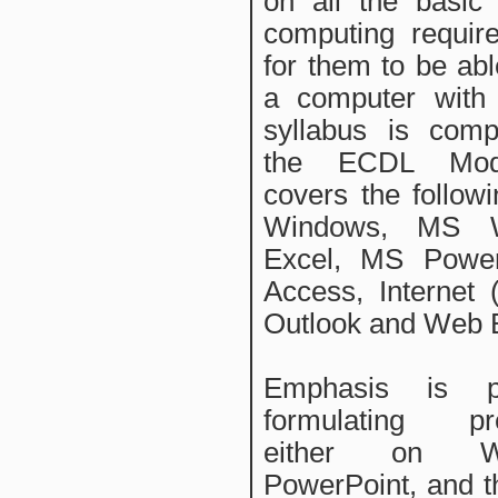
on all the basic
computing requir
for them to be abl
a computer with
syllabus is comp
the ECDL Mod
covers the followi
Windows, MS 
Excel, MS Powe
Access, Internet 
Outlook and Web 
Emphasis is p
formulating pre
either on W
PowerPoint, and t