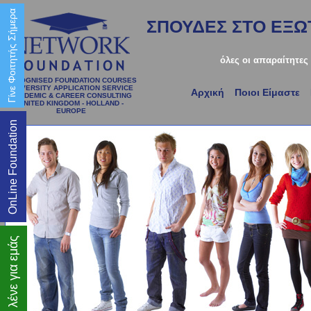
Γίνε Φοιτητής Σήμερα
ΣΠΟΥΔΕΣ ΣΤΟ ΕΞΩΤ
όλες οι απαραίτητες
RECOGNISED FOUNDATION COURSES
UNIVERSITY APPLICATION SERVICE
Αρχική
Ποιοι Είμαστε
ACADEMIC & CAREER CONSULTING
UNITED KINGDOM - HOLLAND -
EUROPE
OnLine Foundation
Τι λένε για εμάς