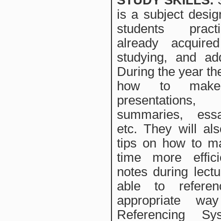
STUDY SKILLS
:
is a subject desig
students pract
already acquired
studying, and ad
During the year the
how to make e
presentation
summaries, ess
etc. They will al
tips on how to m
time more effici
notes during lect
able to refere
appropriate wa
Referencing Sy