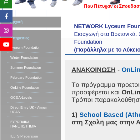
Αρχική
NETWORK Lyceum Foun
Εισαγωγή στα Βρετανικά, 
Υπηρεσίες
Foundation
Lyceum Foundation
(Παράλληλα με το Λύκειο
Winter Foundation
Summer Foundation
ΑΝΑΚΟΙΝΩΣΗ
-
OnLin
February Foundation
Tο πρόγραμμα προετ
OnLine Foundation
προσφέρεται και
OnLi
GCE A-Levels
Τρόποι παρακολούθηση
Direct Entry UK - Αίτηση
UCAS
1)
School Based (Ath
στη Σχολή μας στην 
ΕΥΡΩΠΑΪΚΑ
ΠΑΝΕΠΙΣΤΗΜΙΑ
IELTS Preparation