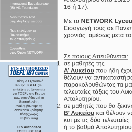
International Baccalaureate
16 ή 17).
(IB) VS. Foundation
Διαγνωστικό Test
Με το
NETWORK Lyceu
στην Αγγλική Γλώσσα
Εισαγωγή τους σε Πανεπι
Πως επιλέγουν τα
χρονιάς, αμέσως μετά το
Πανεπιστήμια
τους Υποψηφίους
Εργασθείτε
στον Όμιλο NETWORK
Σε ποιους Απευθύνεται:
σε μαθητές της
Α’ Λυκείου
που ήδη έχου
θέλουν να αντικαταστήσο
Επίσημο Εξεταστικό
παρακολουθώντας τα μαθ
Κέντρο TOEFL (αν
επιλέξετε να ξεταστείτε
τελευταίες τάξεις του Λυ
για TOEFL στα Κέντρα
Απολυτηρίου.
μας, στην Αθήνα ή τη
Θεσσαλονίκη,
σε μαθητές που θα ξεκιν
αναλαμβάνουμε τη
διαδικασία κράτησης
Β’ Λυκείου
και θέλουν 
θέσης χωρίς
επιβάρυνση)
και με τις δύο τελευταίες
ή το βαθμό Απολυτηρίου
ETS Authorized
TOEFL iBT Test