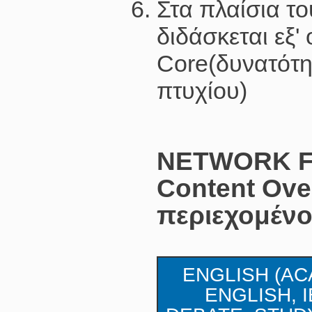
Στα πλαίσια τ
διδάσκεται εξ
Core(δυνατότη
πτυχίου)
NETWORK Fo
Content Ove
περιεχομένο
ENGLISH (A
ENGLISH, I