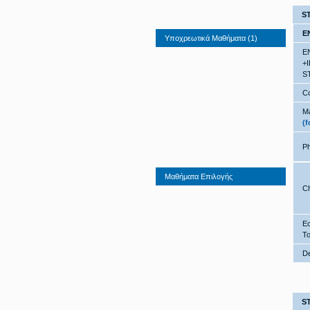
S
E
Υποχρεωτικά Μαθήματα (1)
E
+
S
Co
Ma
(f
P
Μαθήματα Επιλογής
Ch
Ec
To
De
S