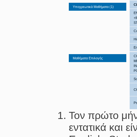
C
Υποχρεωτικά Μαθήματα (1)
E
+
S
Co
Hi
En
C
Μαθήματα Επιλογής
M
I
P
So
C
P
Τον πρώτο μήν
εντατικά και ε