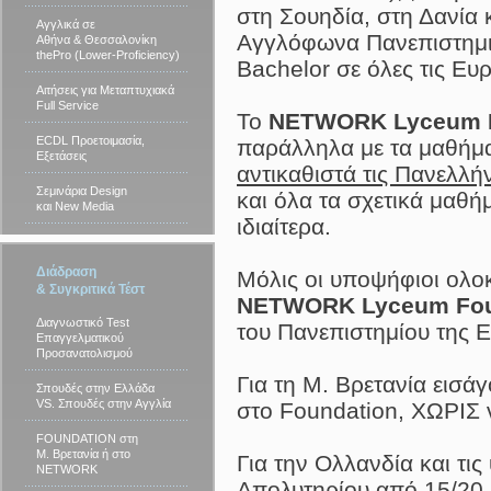
στη Σουηδία, στη Δανία 
Αγγλικά σε
Αγγλόφωνα Πανεπιστημ
Αθήνα & Θεσσαλονίκη
thePro (Lower-Proficiency)
Bachelor σε όλες τις Ευ
Αιτήσεις για Μεταπτυχιακά
Full Service
Το
NETWORK Lyceum F
ECDL Προετοιμασία,
παράλληλα με τα μαθήμα
Εξετάσεις
αντικαθιστά τις Πανελλήν
Σεμινάρια Design
και όλα τα σχετικά μαθή
και New Media
ιδιαίτερα.
Διάδραση
Μόλις οι υποψήφιοι ολ
& Συγκριτικά Τέστ
NETWORK Lyceum Fou
Διαγνωστικό Test
του Πανεπιστημίου της Ε
Επαγγελματικού
Προσανατολισμού
Για τη Μ. Βρετανία εισ
Σπουδές στην Ελλάδα
VS. Σπουδές στην Αγγλία
στο Foundation, ΧΩΡΙΣ ν
FOUNDATION στη
Μ. Βρετανία ή στο
Για την Ολλανδία και τι
NETWORK
Απολυτηρίου από 15/20 