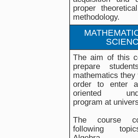
proper theoretica
methodology.
MATHEMATI
SCIEN
The aim of this c
prepare studen
mathematics they w
order to enter 
oriented unde
program at universi
The course co
following topi
Algebra