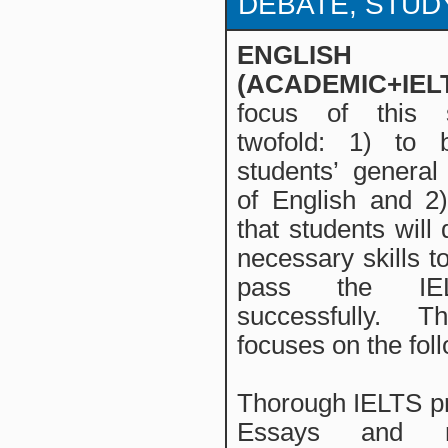
DEBATE, STUDY
ENGLISH
(ACADEMIC+IELT
focus of this 
twofold: 1) to b
students’ genera
of English and 2
that students will
necessary skills to
pass the IE
successfully. 
focuses on the fol
Thorough IELTS pr
Essays and r