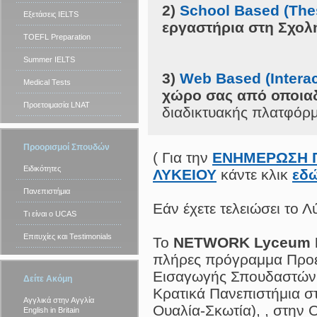
2)
School Based (Thes
Εξετάσεις IELTS
εργαστήρια στη Σχολ
TOEFL Preparation
Summer IELTS
3)
Web Based (Interac
Medical Tests
χώρο σας από οποιαδ
Προετοιμασία LNAT
διαδικτυακής πλατφόρ
Προορισμοί Σπουδών
( Για την
ΕΝΗΜΕΡΩΣΗ 
Ειδικότητες
ΛΥΚΕΙΟΥ
κάντε κλικ
εδ
Πανεπιστήμια
Εάν έχετε τελειώσει το Λ
Τι είναι ο UCAS
Επιτυχίες και Testimonials
Το
NETWORK Lyceum F
πλήρες πρόγραμμα Προε
Εισαγωγής Σπουδαστών σ
Δείτε Ακόμη
Κρατικά Πανεπιστήμια στ
Αγγλικά στην Αγγλία
Ουαλία-Σκωτία), , στην 
English in Britain