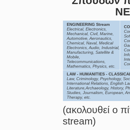
Σπουδών πρ
NE
ENGIN
EERING Stream
CO
Electrical, Electronics,
Co
Mechanical, Civil, Marine,
Sof
Automotive, Aeronautics,
Com
Chemical, Naval, Medical
Ga
Electronics, Audio, Industrial,
Co
Manufacturing, Satellite &
Inf
Mobile,
Int
Telecommunications,
Com
Mathematics, Physics, etc.
LAW - HUMANITIES - CLASSICA
Law, Criminology, Psychology, Socio
International Relations, English L
Literature,Archaeology, History, Ph
Studies, Journalism, European, A
Therapy, etc.
(ακολουθεί ο π
stream)