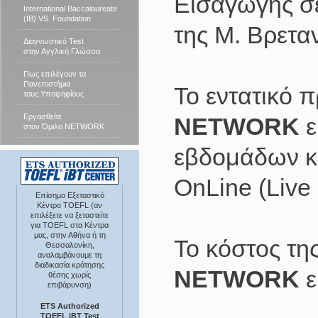
Εισαγωγής σε
International Baccalaureate
(IB) VS. Foundation
της Μ. Βρεταν
Διαγνωστικό Test
στην Αγγλική Γλώσσα
Πως επιλέγουν τα
Πανεπιστήμια
Το εντατικό 
τους Υποψηφίους
Εργασθείτε
NETWORK
ε
στον Όμιλο NETWORK
εβδομάδων κα
OnLine (Live 
Επίσημο Εξεταστικό
Κέντρο TOEFL (αν
επιλέξετε να ξεταστείτε
για TOEFL στα Κέντρα
μας, στην Αθήνα ή τη
Το κόστος τη
Θεσσαλονίκη,
αναλαμβάνουμε τη
διαδικασία κράτησης
NETWORK
ε
θέσης χωρίς
επιβάρυνση)
ETS Authorized
TOEFL iBT Test