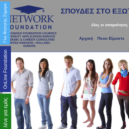
Γίνε Φοιτητής Σήμερα
ΣΠΟΥΔΕΣ ΣΤΟ ΕΞΩΤ
όλες οι απαραίτητες
RECOGNISED FOUNDATION COURSES
UNIVERSITY APPLICATION SERVICE
Αρχική
Ποιοι Είμαστε
ACADEMIC & CAREER CONSULTING
UNITED KINGDOM - HOLLAND -
EUROPE
OnLine Foundation
Τι λένε για εμάς