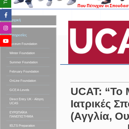
Αρχική
Υπηρεσίες
Lyceum Foundation
Winter Foundation
Summer Foundation
February Foundation
OnLine Foundation
UCAT: “Το Μ
GCE A-Levels
Direct Entry UK - Αίτηση
Ιατρικές Σ
UCAS
(Αγγλία, Ου
ΕΥΡΩΠΑΪΚΑ
ΠΑΝΕΠΙΣΤΗΜΙΑ
IELTS Preparation