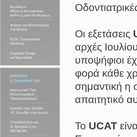
Οδοντιατρικέ
Αγγλικά σε
Αθήνα & Θεσσαλονίκη
thePro (Lower-Proficiency)
Αιτήσεις για Μεταπτυχιακά
Full Service
Οι εξετάσεις
ECDL Προετοιμασία,
αρχές Ιουλίο
Εξετάσεις
Σεμινάρια Design
υποψήφιοι έχ
και New Media
φορά κάθε χρό
Διάδραση
& Συγκριτικά Τέστ
σημαντική η 
Διαγνωστικό Test
Επαγγελματικού
απαιτητικό αυ
Προσανατολισμού
Σπουδές στην Ελλάδα
VS. Σπουδές στην Αγγλία
Το
UCAT
είνα
FOUNDATION στη
Μ. Βρετανία ή στο
NETWORK