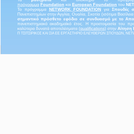
πρόγραμμα
Foundation
και
European Foundation
του
NE
Το πρόγραμμα
NETWORK
FOUNDATION
για
Σπουδές 
Πανεπιστημίων στην Αγγλία, Ουαλία, Σκοτία (ισότιμα Βασίλει
σημαντικό πρόσθετο εφόδιο σε συνδυασμό με το Απο
πανεπιστημιακό ακαδημαϊκό έτος. Η προετοιμασία του π
καλύτερα δυνατά αποτελέσματα (
qualifications
) στην
Αίτηση
Π ΤΣΙΤΣΙΡΙΚΟΣ ΚΑΙ ΣΙΑ ΕΕ ΕΡΓΑΣΤΗΡΙΟ ΕΛΕΥΘΕΡΩΝ ΣΠΟΥΔΩΝ, NE