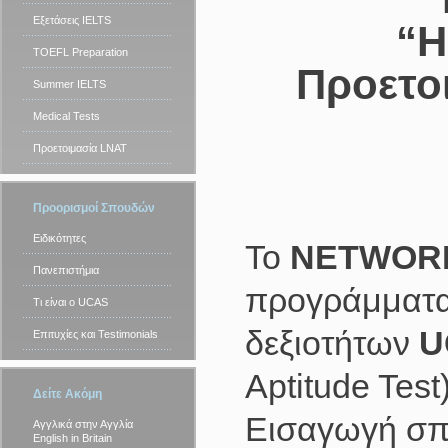
Εξετάσεις IELTS
“Η
TOEFL Preparation
Προετοι
Summer IELTS
Medical Tests
Προετοιμασία LNAT
Προορισμοί Σπουδών
Ειδικότητες
To
NETWOR
Πανεπιστήμια
προγράμματα 
Τι είναι ο UCAS
δεξιοτήτων
U
Επιτυχίες και Testimonials
Aptitude Test
Δείτε Ακόμη
Εισαγωγή σπο
Αγγλικά στην Αγγλία
English in Britain