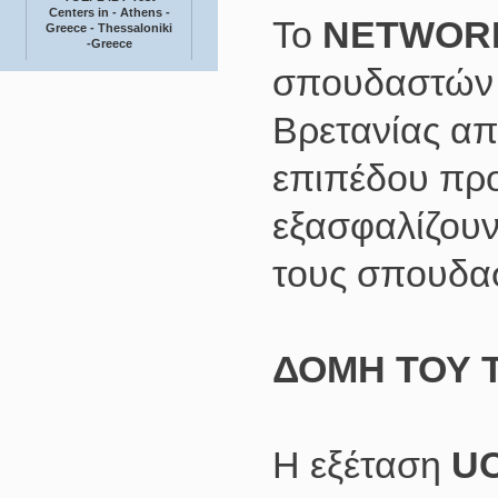
Centers in - Athens -
Το
NETWOR
Greece - Thessaloniki
-Greece
σπουδαστών γ
Βρετανίας απ
επιπέδου πρ
εξασφαλίζουν
τους σπουδασ
ΔΟΜΗ ΤΟΥ 
Η εξέταση
U