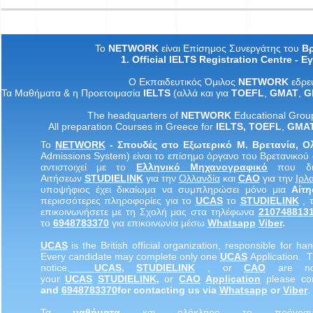
Το
NETWORK
είναι Επίσημος Συνεργάτης του
Βρ
1. Official IELTS Registration Centre -
Εγ
Ο
Εκπαιδευτικός
Όμιλος
NETWORK
εδρε
Τα
M
αθήματα
&
η
Προετοιμασία
IELTS
(
αλλά
και
για
TOEFL
,
GMAT
,
G
The headquarters of
NETWORK
Educational Grou
All preparation Courses in Greece for
IELTS
,
TOEF
L
,
GMA
Το
NETWORK
- Σπουδές στο Εξωτερικό Μ. Βρετανία, 
Admissions System) είναι το επίσημο όργανο του Βρετανικού 
αντιστοιχεί με το
Ελληνικό
Μηχανογραφικό
που δια
Αιτήσεων
STUDIELINK
για την
Ολλανδία
και
CAO
για την
Ιρλ
υποψήφιος έχει δικαίωμα να συμπληρώσει μόνο μια
Αίτ
περισσότερες πληροφορίες για το
UCAS
το
STUDIELINK
, 
επικοινωνήσετε με τη Σχολή μας στα τηλέφωνα
210748813
το
6948783370
για επικοινωνία μέσω
Whatsapp
Viber
.
UCA
S
is the British official organization, responsible for hand
Every candidate may complete only one
UCA
S
Application. 
notice.
UCA
S
,
STUDIELINK
, or
CAO
are not
your
UCA
S
STUDIELINK
,
or
CAO
Applicatio
n
please co
and
6948783370
for contacting us via
Whatsapp
or
Viber
.
Τα
μαθήματα
και ολόκληρο το πρόγρ