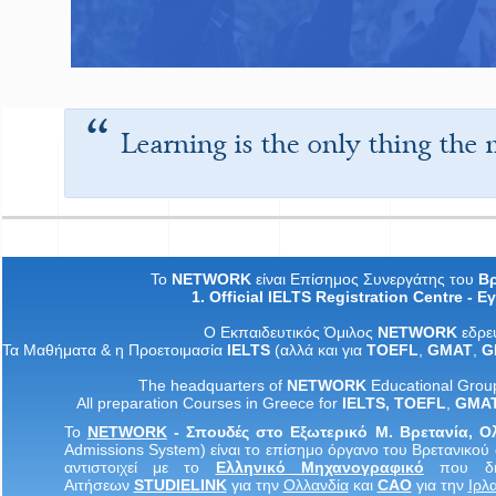
Το
NETWORK
είναι Επίσημος Συνεργάτης του
Βρ
1. Official IELTS Registration Centre -
Εγ
Ο
Εκπαιδευτικός
Όμιλος
NETWORK
εδρε
Τα
M
αθήματα
&
η
Προετοιμασία
IELTS
(
αλλά
και
για
TOEFL
,
GMAT
,
G
The headquarters of
NETWORK
Educational Grou
All preparation Courses in Greece for
IELTS
,
TOEF
L
,
GMA
Το
NETWORK
- Σπουδές στο Εξωτερικό Μ. Βρετανία, 
Admissions System) είναι το επίσημο όργανο του Βρετανικού 
αντιστοιχεί με το
Ελληνικό
Μηχανογραφικό
που δια
Αιτήσεων
STUDIELINK
για την
Ολλανδία
και
CAO
για την
Ιρλ