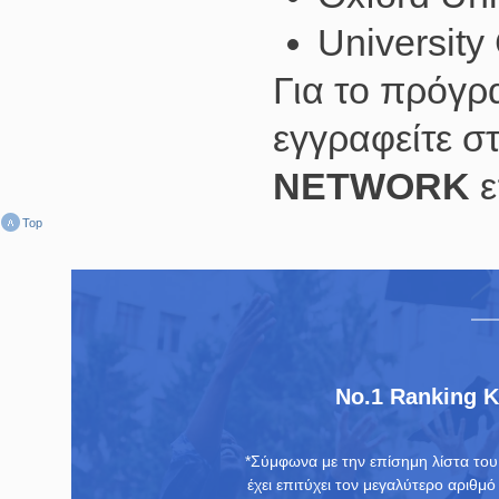
University
Για το πρόγρ
εγγραφείτε σ
NETWORK
ε
Top
No.1 Ranking 
*Σύμφωνα με την επίσημη λίστα το
έχει επιτύχει τον μεγαλύτερο αριθμ