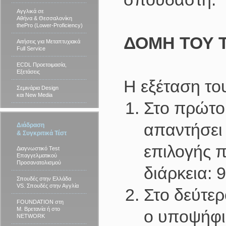
Αγγλικά σε
Αθήνα & Θεσσαλονίκη
thePro (Lower-Proficiency)
ΔΟΜΗ ΤΟΥ 
Αιτήσεις για Μεταπτυχιακά
Full Service
ECDL Προετοιμασία,
Εξετάσεις
Η εξέταση τ
Σεμινάρια Design
και New Media
Στο πρώτο
απαντήσει
Διάδραση
& Συγκριτικά Τέστ
επιλογής π
Διαγνωστικό Test
Επαγγελματικού
Προσανατολισμού
διάρκεια: 
Σπουδές στην Ελλάδα
VS. Σπουδές στην Αγγλία
Στο δεύτερ
FOUNDATION στη
Μ. Βρετανία ή στο
ο υποψήφιο
NETWORK