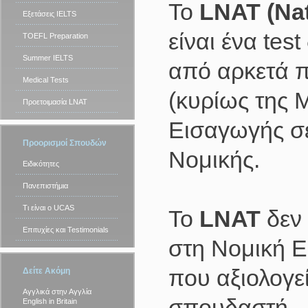
Το
LNAT (Nat
Εξετάσεις IELTS
είναι ένα tes
TOEFL Preparation
Summer IELTS
από αρκετά π
Medical Tests
(κυρίως της 
Προετοιμασία LNAT
Εισαγωγής σ
Προορισμοί Σπουδών
Νομικής.
Ειδικότητες
Πανεπιστήμια
Τι είναι ο UCAS
Το
LNAT
δεν 
Επιτυχίες και Testimonials
στη Νομική Επ
που αξιολογεί
Δείτε Ακόμη
Αγγλικά στην Αγγλία
σπουδαστή.
English in Britain