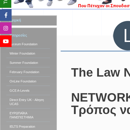
Αρχική
Υπηρεσίες
Lyceum Foundation
Winter Foundation
Summer Foundation
The Law N
February Foundation
OnLine Foundation
GCE A-Levels
NETWORK 
Direct Entry UK - Αίτηση
UCAS
Τρόπος να
ΕΥΡΩΠΑΪΚΑ
ΠΑΝΕΠΙΣΤΗΜΙΑ
IELTS Preparation