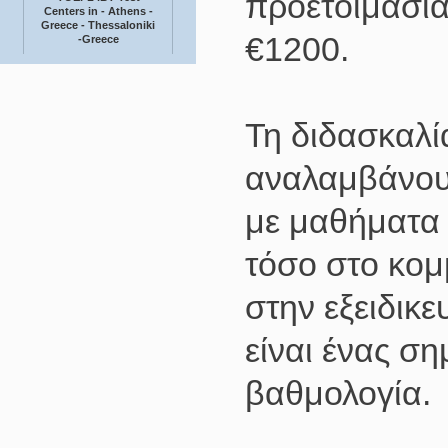
προετοιμασί
Centers in - Athens -
Greece - Thessaloniki
€1200.
-Greece
Τη διδασκαλί
αναλαμβάνουν
με μαθήματα 
τόσο στο κομμ
στην εξειδικε
είναι ένας σ
βαθμολογία.