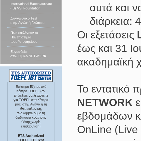
αυτά και ν
International Baccalaureate
(IB) VS. Foundation
διάρκεια: 
Διαγνωστικό Test
στην Αγγλική Γλώσσα
Οι εξετάσεις
Πως επιλέγουν τα
Πανεπιστήμια
τους Υποψηφίους
έως και 31 Ιο
Εργασθείτε
στον Όμιλο NETWORK
ακαδημαϊκή χ
Το εντατικό 
Επίσημο Εξεταστικό
Κέντρο TOEFL (αν
επιλέξετε να ξεταστείτε
NETWORK
ε
για TOEFL στα Κέντρα
μας, στην Αθήνα ή τη
Θεσσαλονίκη,
εβδομάδων κα
αναλαμβάνουμε τη
διαδικασία κράτησης
θέσης χωρίς
OnLine (Live 
επιβάρυνση)
ETS Authorized
TOEFL iBT Test