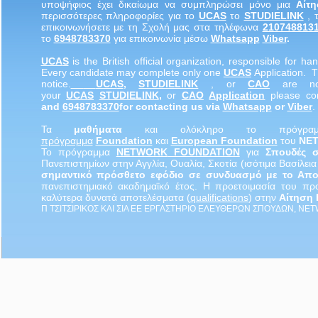
υποψήφιος έχει δικαίωμα να συμπληρώσει μόνο μια
Αίτ
περισσότερες πληροφορίες για το
UCAS
το
STUDIELINK
, 
επικοινωνήσετε με τη Σχολή μας στα τηλέφωνα
210748813
το
6948783370
για επικοινωνία μέσω
Whatsapp
Viber
.
UCA
S
is the British official organization, responsible for hand
Every candidate may complete only one
UCA
S
Application. 
notice.
UCA
S
,
STUDIELINK
, or
CAO
are not
your
UCA
S
STUDIELINK
,
or
CAO
Applicatio
n
please co
and
6948783370
for contacting us via
Whatsapp
or
Viber
.
Τα
μαθήματα
και ολόκληρο το πρόγρ
πρόγραμμα
Foundation
και
European Foundation
του
NE
Το πρόγραμμα
NETWORK
FOUNDATION
για
Σπουδές 
Πανεπιστημίων στην Αγγλία, Ουαλία, Σκοτία (ισότιμα Βασίλει
σημαντικό πρόσθετο εφόδιο σε συνδυασμό με το Απο
πανεπιστημιακό ακαδημαϊκό έτος. Η προετοιμασία του π
καλύτερα δυνατά αποτελέσματα (
qualifications
) στην
Αίτηση
Π ΤΣΙΤΣΙΡΙΚΟΣ ΚΑΙ ΣΙΑ ΕΕ ΕΡΓΑΣΤΗΡΙΟ ΕΛΕΥΘΕΡΩΝ ΣΠΟΥΔΩΝ, NE