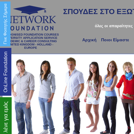
Γίνε Φοιτητής Σήμερα
ΣΠΟΥΔΕΣ ΣΤΟ ΕΞΩΤ
όλες οι απαραίτητες
RECOGNISED FOUNDATION COURSES
UNIVERSITY APPLICATION SERVICE
Αρχική
Ποιοι Είμαστε
ACADEMIC & CAREER CONSULTING
UNITED KINGDOM - HOLLAND -
EUROPE
OnLine Foundation
Τι λένε για εμάς